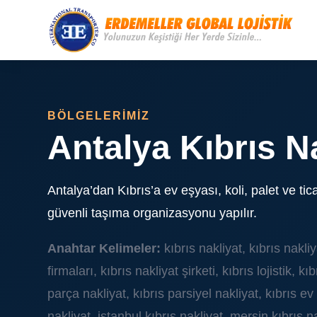
BÖLGELERİMİZ
Antalya Kıbrıs N
Antalya’dan Kıbrıs’a ev eşyası, koli, palet ve tica
güvenli taşıma organizasyonu yapılır.
Anahtar Kelimeler:
kıbrıs nakliyat, kıbrıs nakliy
firmaları, kıbrıs nakliyat şirketi, kıbrıs lojistik, kı
parça nakliyat, kıbrıs parsiyel nakliyat, kıbrıs e
nakliyat, istanbul kıbrıs nakliyat, mersin kıbrıs n