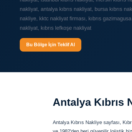
nakliyat, antalya kıbrıs nakliyat, bursa kıbrıs nakl
nakliye, kktc nakliyat firması, kıbrıs gazimagusa 
nakliyat, kıbrıs lefkoşe nakliyat
Bu Bölge İçin Teklif Al
Antalya Kıbrıs 
Antalya Kıbrıs Nakliye sayfası, Kıbr
ve 1982'den beri güvenilir lojistik hi