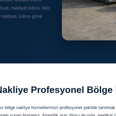
iyat, nakliyat kıbrıs, kktc
nakliyat, kıbrıs girne
Nakliye Profesyonel Bölge 
ıs bölge nakliye hizmetlerimizi profesyonel şekilde tanıtmak 
zmeti sunan firmamız, frigorifik araç filosu ile gıda, medikal 