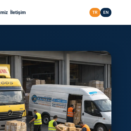
imiz
İletişim
TR
EN