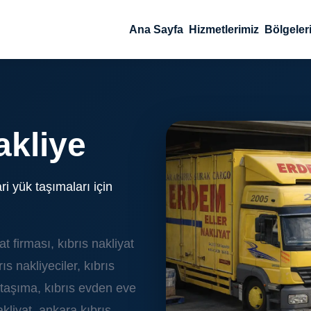
Ana Sayfa
Hizmetlerimiz
Bölgeler
akliye
ri yük taşımaları için
at firması, kıbrıs nakliyat
brıs nakliyeciler, kıbrıs
v taşıma, kıbrıs evden eve
akliyat, ankara kıbrıs