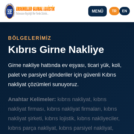
MENÜ
TR
EN
BÖLGELERİMİZ
Kıbrıs Girne Nakliye
Girne nakliye hattında ev eşyası, ticari yük, koli,
palet ve parsiyel gönderiler için güvenli Kıbrıs
nakliyat çözümleri sunuyoruz.
Anahtar Kelimeler:
kıbrıs nakliyat, kıbrıs
nakliyat firması, kıbrıs nakliyat firmaları, kıbrıs
nakliyat şirketi, kıbrıs lojistik, kıbrıs nakliyeciler,
kıbrıs parça nakliyat, kıbrıs parsiyel nakliyat,