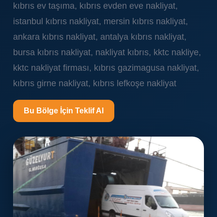
kıbrıs ev taşıma, kıbrıs evden eve nakliyat,
istanbul kıbrıs nakliyat, mersin kıbrıs nakliyat,
ankara kıbrıs nakliyat, antalya kıbrıs nakliyat,
bursa kıbrıs nakliyat, nakliyat kıbrıs, kktc nakliye,
kktc nakliyat firması, kıbrıs gazimagusa nakliyat,
kıbrıs girne nakliyat, kıbrıs lefkoşe nakliyat
Bu Bölge İçin Teklif Al