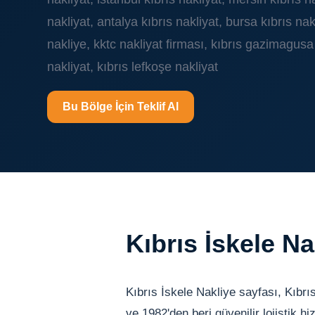
nakliyat, antalya kıbrıs nakliyat, bursa kıbrıs nakl
nakliye, kktc nakliyat firması, kıbrıs gazimagusa 
nakliyat, kıbrıs lefkoşe nakliyat
Bu Bölge İçin Teklif Al
Kıbrıs İskele N
Kıbrıs İskele Nakliye sayfası, Kıbrı
ve 1982'den beri güvenilir lojistik hi