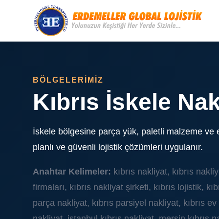
BÖLGELERİMİZ
Kıbrıs İskele Nak
İskele bölgesine parça yük, paletli malzeme ve 
planlı ve güvenli lojistik çözümleri uygulanır.
Anahtar Kelimeler:
kıbrıs nakliyat, kıbrıs nakliy
firmaları, kıbrıs nakliyat şirketi, kıbrıs lojistik, kı
parça nakliyat, kıbrıs parsiyel nakliyat, kıbrıs e
nakliyat, istanbul kıbrıs nakliyat, mersin kıbrıs n