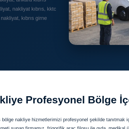
iyat, nakliyat kıbrıs, kktc
nakliyat, kıbrıs girne
akliye Profesyonel Bölge İç
s bölge nakliye hizmetlerimizi profesyonel şekilde tanıtmak iç
zmeti sunan firmamız, frigorifik araç filosu ile gıda, medikal 