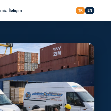
imiz
İletişim
TR
EN