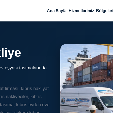
Ana Sayfa
Hizmetlerimiz
Bölgeler
liye
ev eşyası taşımalarında
at firması, kıbrıs nakliyat
brıs nakliyeciler, kıbrıs
v taşıma, kıbrıs evden eve
akliyat, ankara kıbrıs