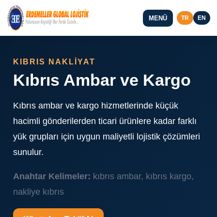
MENÜ
TR
EN
KIBRIS NAKLİYAT
Kıbrıs Ambar ve Kargo
Kıbrıs ambar ve kargo hizmetlerinde küçük
hacimli gönderilerden ticari ürünlere kadar farklı
yük grupları için uygun maliyetli lojistik çözümleri
sunulur.
Anahtar Kelimeler:
kıbrıs ambar, kıbrıs kargo,
nakliye kıbrıs